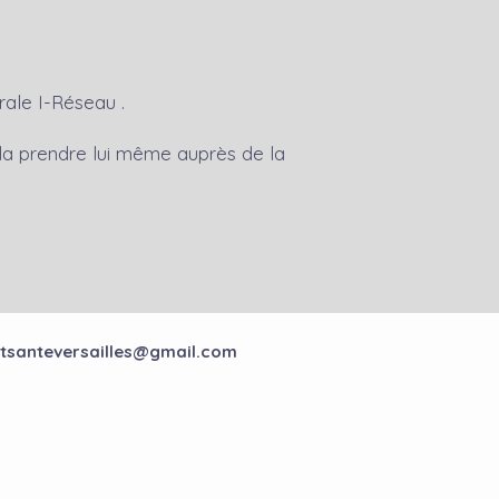
rale I-Réseau .
 la prendre lui même auprès de la
tsanteversailles@gmail.com